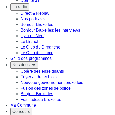
Dernier JT
La radio
Direct & Replay
Nos podcasts
Bonjour Bruxelles
Bonjour Bruxelles: les interviews
Il y a du Neuf
Le Brunch
Le Club du Dimanche
Le Club de l'Immo
Grille des programmes
Nos dossiers
Colère des enseignants
Foyer anderlechtois
Nouveau gouvernement bruxellois
Fusion des zones de police
Bonjour Bruxelles
Fusillades à Bruxelles
Ma Commune
Concours