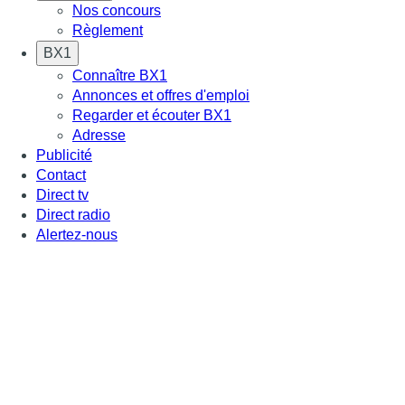
Nos concours
Règlement
BX1
Connaître BX1
Annonces et offres d'emploi
Regarder et écouter BX1
Adresse
Publicité
Contact
Direct tv
Direct radio
Alertez-nous