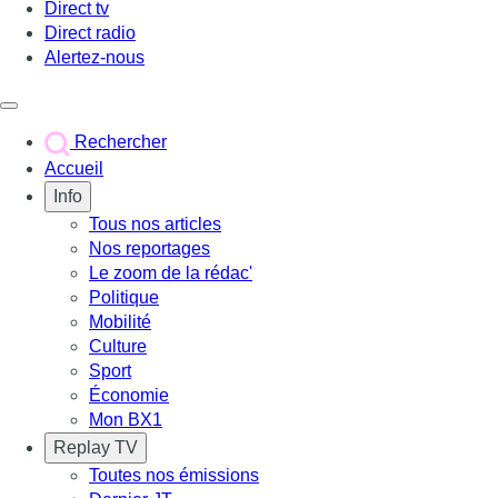
Direct tv
Direct radio
Alertez-nous
Déclencher le menu
Rechercher
Accueil
Info
Tous nos articles
Nos reportages
Le zoom de la rédac'
Politique
Mobilité
Culture
Sport
Économie
Mon BX1
Replay TV
Toutes nos émissions