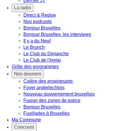
Dernier JT
La radio
Direct & Replay
Nos podcasts
Bonjour Bruxelles
Bonjour Bruxelles: les interviews
Il y a du Neuf
Le Brunch
Le Club du Dimanche
Le Club de l'Immo
Grille des programmes
Nos dossiers
Colère des enseignants
Foyer anderlechtois
Nouveau gouvernement bruxellois
Fusion des zones de police
Bonjour Bruxelles
Fusillades à Bruxelles
Ma Commune
Concours