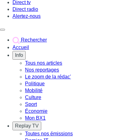
Direct tv
Direct radio
Alertez-nous
Déclencher le menu
Rechercher
Accueil
Info
Tous nos articles
Nos reportages
Le zoom de la rédac'
Politique
Mobilité
Culture
Sport
Économie
Mon BX1
Replay TV
Toutes nos émissions