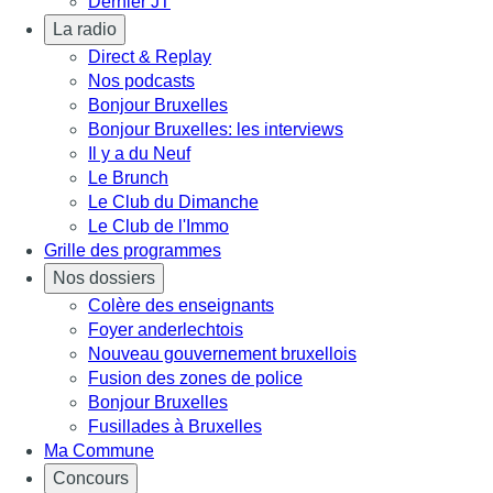
Dernier JT
La radio
Direct & Replay
Nos podcasts
Bonjour Bruxelles
Bonjour Bruxelles: les interviews
Il y a du Neuf
Le Brunch
Le Club du Dimanche
Le Club de l'Immo
Grille des programmes
Nos dossiers
Colère des enseignants
Foyer anderlechtois
Nouveau gouvernement bruxellois
Fusion des zones de police
Bonjour Bruxelles
Fusillades à Bruxelles
Ma Commune
Concours