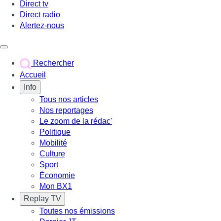
Direct tv
Direct radio
Alertez-nous
Déclencher le menu
Rechercher
Accueil
Info
Tous nos articles
Nos reportages
Le zoom de la rédac'
Politique
Mobilité
Culture
Sport
Économie
Mon BX1
Replay TV
Toutes nos émissions