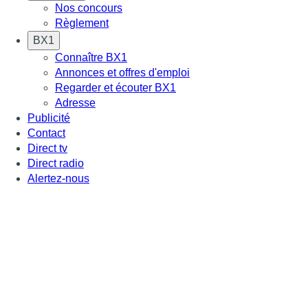
Nos concours
Règlement
BX1
Connaître BX1
Annonces et offres d'emploi
Regarder et écouter BX1
Adresse
Publicité
Contact
Direct tv
Direct radio
Alertez-nous