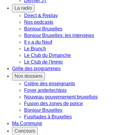
Dernier JT
La radio
Direct & Replay
Nos podcasts
Bonjour Bruxelles
Bonjour Bruxelles: les interviews
Il y a du Neuf
Le Brunch
Le Club du Dimanche
Le Club de l'Immo
Grille des programmes
Nos dossiers
Colère des enseignants
Foyer anderlechtois
Nouveau gouvernement bruxellois
Fusion des zones de police
Bonjour Bruxelles
Fusillades à Bruxelles
Ma Commune
Concours