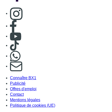
Consulter page Instagram
Consulter page Facebook
Consulter Youtube
Consulter TikTok
Nous rejoindre sur Whatsapp
S'abonner à notre newsletter
Connaître BX1
Publicité
Offres d'emploi
Contact
Mentions légales
Politique de cookies (UE)