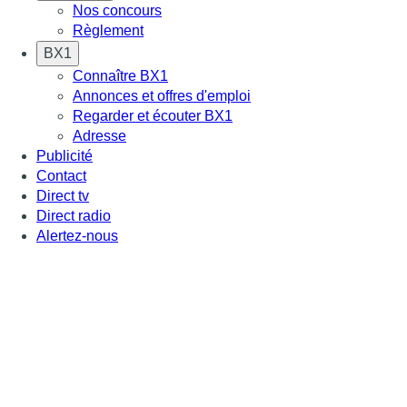
Nos concours
Règlement
BX1
Connaître BX1
Annonces et offres d'emploi
Regarder et écouter BX1
Adresse
Publicité
Contact
Direct tv
Direct radio
Alertez-nous