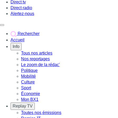
Direct tv
Direct radio
Alertez-nous
Déclencher le menu
Rechercher
Accueil
Info
Tous nos articles
Nos reportages
Le zoom de la rédac'
Politique
Mobilité
Culture
Sport
Économie
Mon BX1
Replay TV
Toutes nos émissions