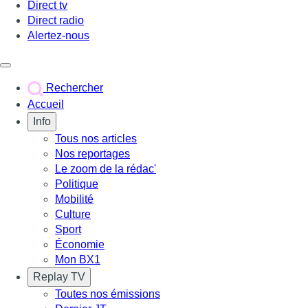
Direct tv
Direct radio
Alertez-nous
Déclencher le menu
Rechercher
Accueil
Info
Tous nos articles
Nos reportages
Le zoom de la rédac'
Politique
Mobilité
Culture
Sport
Économie
Mon BX1
Replay TV
Toutes nos émissions