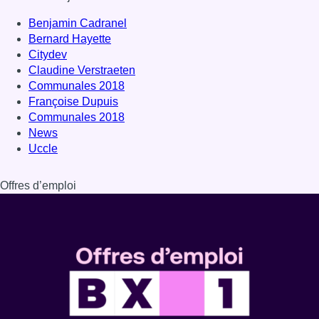
Benjamin Cadranel
Bernard Hayette
Citydev
Claudine Verstraeten
Communales 2018
Françoise Dupuis
Communales 2018
News
Uccle
Offres d’emploi