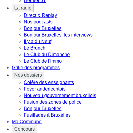
Dernier JT
La radio
Direct & Replay
Nos podcasts
Bonjour Bruxelles
Bonjour Bruxelles: les interviews
Il y a du Neuf
Le Brunch
Le Club du Dimanche
Le Club de l'Immo
Grille des programmes
Nos dossiers
Colère des enseignants
Foyer anderlechtois
Nouveau gouvernement bruxellois
Fusion des zones de police
Bonjour Bruxelles
Fusillades à Bruxelles
Ma Commune
Concours