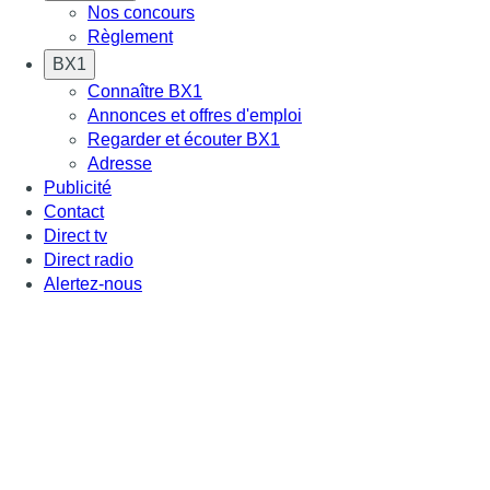
Nos concours
Règlement
BX1
Connaître BX1
Annonces et offres d'emploi
Regarder et écouter BX1
Adresse
Publicité
Contact
Direct tv
Direct radio
Alertez-nous