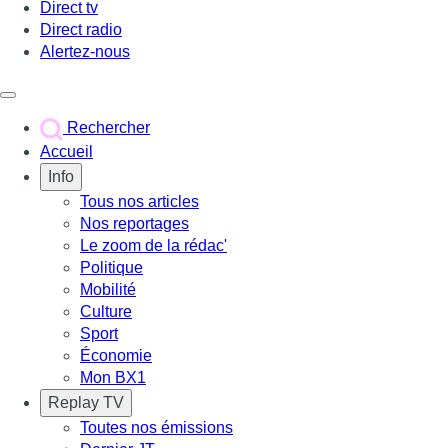
Direct tv
Direct radio
Alertez-nous
Déclencher le menu
Rechercher
Accueil
Info
Tous nos articles
Nos reportages
Le zoom de la rédac'
Politique
Mobilité
Culture
Sport
Économie
Mon BX1
Replay TV
Toutes nos émissions