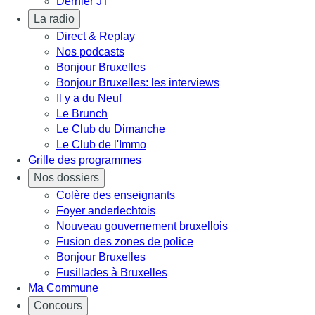
Dernier JT
La radio
Direct & Replay
Nos podcasts
Bonjour Bruxelles
Bonjour Bruxelles: les interviews
Il y a du Neuf
Le Brunch
Le Club du Dimanche
Le Club de l'Immo
Grille des programmes
Nos dossiers
Colère des enseignants
Foyer anderlechtois
Nouveau gouvernement bruxellois
Fusion des zones de police
Bonjour Bruxelles
Fusillades à Bruxelles
Ma Commune
Concours